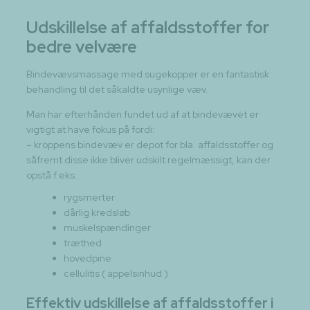
Udskillelse af affaldsstoffer for
bedre velvære
Bindevævsmassage med sugekopper er en fantastisk
behandling til det såkaldte usynlige væv.
Man har efterhånden fundet ud af at bindevævet er
vigtigt at have fokus på fordi:
– kroppens bindevæv er depot for bla. affaldsstoffer og
såfremt disse ikke bliver udskilt regelmæssigt, kan der
opstå f.eks.
rygsmerter
dårlig kredsløb
muskelspændinger
træthed
hovedpine
cellulitis ( appelsinhud )
Effektiv udskillelse af affaldsstoffer i