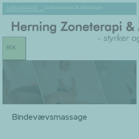
Hop
(+45) 20 53 25 55
Th Nielsens Gade 79, 7400 Herning
dorte@herningzone.dk
til
indhold
Menu
Bindevævsmassage