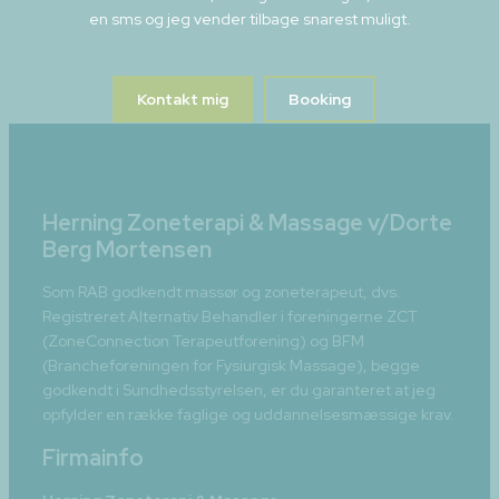
en sms og jeg vender tilbage snarest muligt.
Kontakt mig
Booking
Herning Zoneterapi & Massage v/Dorte
Berg Mortensen
Som RAB godkendt massør og zoneterapeut, dvs.
Registreret Alternativ Behandler i foreningerne ZCT
(ZoneConnection Terapeutforening) og BFM
(Brancheforeningen for Fysiurgisk Massage), begge
godkendt i Sundhedsstyrelsen, er du garanteret at jeg
opfylder en række faglige og uddannelsesmæssige krav.
Firmainfo