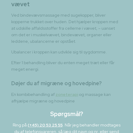
vævet
Ved bindevævsmassage med sugekopper, bliver
kopperne trukket over huden. Det hjælper kroppen med
at udskille affaldsstoffer fra cellerne i vævet, – uanset
om det er i muskelvævet, bindevævet, organer eller
leddene, ubalancerne er opstået.
Ubalancer i kroppen kan udvikle sig til sygdomme.
Efter 1 behandling bliver du enten meget træt eller får
meget energi.
Døjer du af migræne og hovedpine?
En kombibehandling af
zoneterapi
og massage kan
afhjælpe migræne og hovedpine
Spørgsmål?
Ring på
(+45) 20 53 25 55
. Når jeg behandler modtages
du af telefonsvareren, så læg dit navn og nr, eller send